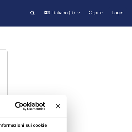
Italiano ‎(it)‎
Ospite
Login
Attiva/disattiva input di ricerca
Informazioni sui cookie