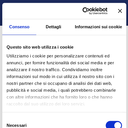
Vai al contenuto principale
Italiano ‎(it)‎
Ospite
Login
Attiva/disattiva input di ricerca
Pannello laterale
Consenso
Dettagli
Informazioni sui cookie
Questo sito web utilizza i cookie
Autenticazione obbligatoria
Utilizziamo i cookie per personalizzare contenuti ed
annunci, per fornire funzionalità dei social media e per
analizzare il nostro traffico. Condividiamo inoltre
Gli ospiti non possono visualizzare i profili degli utenti.
informazioni sul modo in cui utilizza il nostro sito con i
Per proseguire è necessario autenticarsi.
nostri partner che si occupano di analisi dei dati web,
pubblicità e social media, i quali potrebbero combinarle
con altre informazioni che ha fornito loro o che hanno
Annulla
Continua
raccolto dal suo utilizzo dei loro servizi.
Selezione
Necessari
del