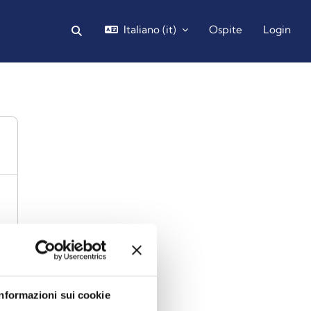
Italiano ‎(it)‎
Ospite
Login
Attiva/disattiva input di ricerca
Informazioni sui cookie