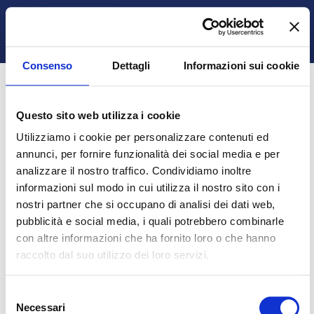
Vai al contenuto principale
Italiano ‎(it)‎
Ospite
Login
Attiva/disattiva input di ricerca
Pannello laterale
Consenso
Dettagli
Informazioni sui cookie
Questo sito web utilizza i cookie
Autenticazione obbligatoria
Utilizziamo i cookie per personalizzare contenuti ed
annunci, per fornire funzionalità dei social media e per
analizzare il nostro traffico. Condividiamo inoltre
Gli ospiti non possono visualizzare i profili degli utenti.
informazioni sul modo in cui utilizza il nostro sito con i
Per proseguire è necessario autenticarsi.
nostri partner che si occupano di analisi dei dati web,
pubblicità e social media, i quali potrebbero combinarle
con altre informazioni che ha fornito loro o che hanno
Annulla
Continua
raccolto dal suo utilizzo dei loro servizi.
Selezione
Necessari
del