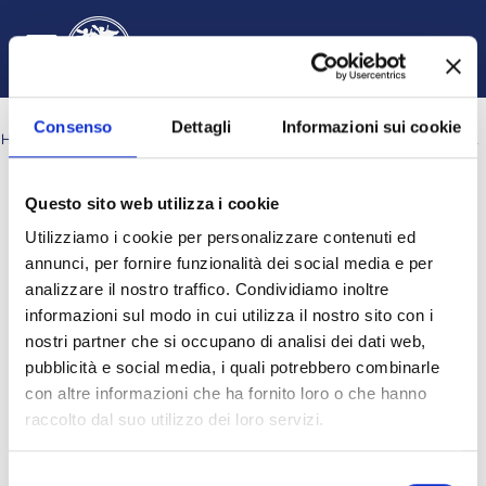
Vai al contenuto principale
Italiano ‎(it)‎
Login
Attiva/disattiva input di ricerca
Pannello laterale
Consenso
Dettagli
Informazioni sui cookie
HOME
CORSI
DIPARTIMENTO DI GIURISPRUDENZA, ECONOMIA E SOCIOLOGIA
GIURISPRUDENZA
A.A. 2024-2025
IV ANNO ORGANIZZAZIONI, IMPRESE, MERCATI A.A. 2024-2025
Cerca corsi
Questo sito web utilizza i cookie
Cerca corsi
Utilizziamo i cookie per personalizzare contenuti ed
annunci, per fornire funzionalità dei social media e per
analizzare il nostro traffico. Condividiamo inoltre
informazioni sul modo in cui utilizza il nostro sito con i
nostri partner che si occupano di analisi dei dati web,
pubblicità e social media, i quali potrebbero combinarle
con altre informazioni che ha fornito loro o che hanno
raccolto dal suo utilizzo dei loro servizi.
I SEMESTRE a.a. 2024-2025
Selezione