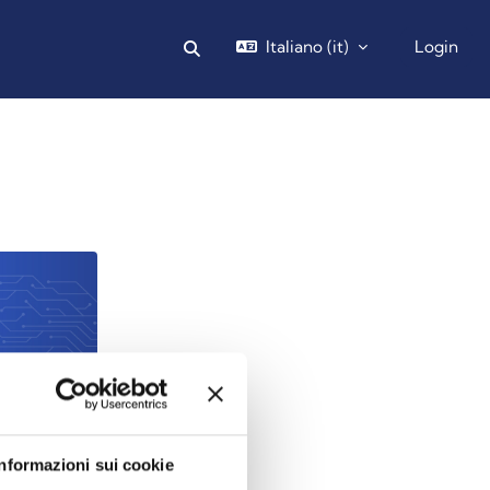
Italiano ‎(it)‎
Login
Attiva/disattiva input di ricerca
25
Informazioni sui cookie