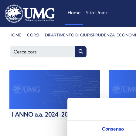
Vai al contenuto principale
Home
Sito Unicz
HOME
CORSI
DIPARTIMENTO DI GIURISPRUDENZA, ECONOMI
Cerca corsi
Cerca corsi
I ANNO a.a. 2024-2025
II ANNO 
Consenso