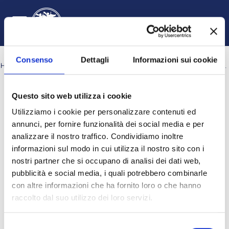
Vai al contenuto principale
Italiano ‎(it)‎
Login
Attiva/disattiva input di ricerca
Pannello laterale
Consenso
Dettagli
Informazioni sui cookie
HOME
CORSI
DIPARTIMENTO DI GIURISPRUDENZA, ECONOMIA E SOCIOLOGIA
ECONOMIA AZIENDALE E MANAGEMENT
A.A. 2024-2025
Cerca corsi
Questo sito web utilizza i cookie
Cerca corsi
Utilizziamo i cookie per personalizzare contenuti ed
annunci, per fornire funzionalità dei social media e per
analizzare il nostro traffico. Condividiamo inoltre
informazioni sul modo in cui utilizza il nostro sito con i
nostri partner che si occupano di analisi dei dati web,
pubblicità e social media, i quali potrebbero combinarle
con altre informazioni che ha fornito loro o che hanno
raccolto dal suo utilizzo dei loro servizi.
I ANNO a.a. 2024-2025
Selezione