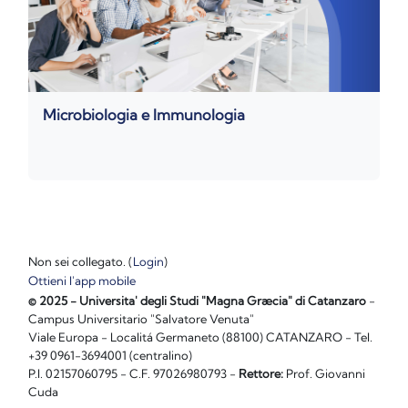
Microbiologia e Immunologia
Non sei collegato. (
Login
)
Ottieni l'app mobile
© 2025 - Universita' degli Studi "Magna Græcia" di Catanzaro
-
Campus Universitario "Salvatore Venuta"
Viale Europa - Localitá Germaneto (88100) CATANZARO - Tel.
+39 0961-3694001 (centralino)
P.I. 02157060795 - C.F. 97026980793 -
Rettore:
Prof. Giovanni
Cuda