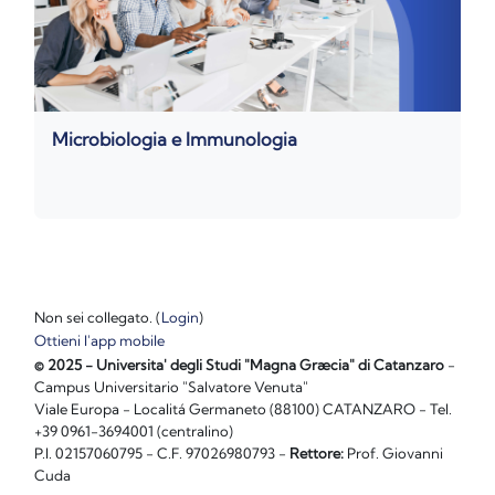
Microbiologia e Immunologia
Non sei collegato. (
Login
)
Ottieni l'app mobile
© 2025 - Universita' degli Studi "Magna Græcia" di Catanzaro
-
Campus Universitario "Salvatore Venuta"
Viale Europa - Localitá Germaneto (88100) CATANZARO - Tel.
+39 0961-3694001 (centralino)
P.I. 02157060795 - C.F. 97026980793 -
Rettore:
Prof. Giovanni
Cuda