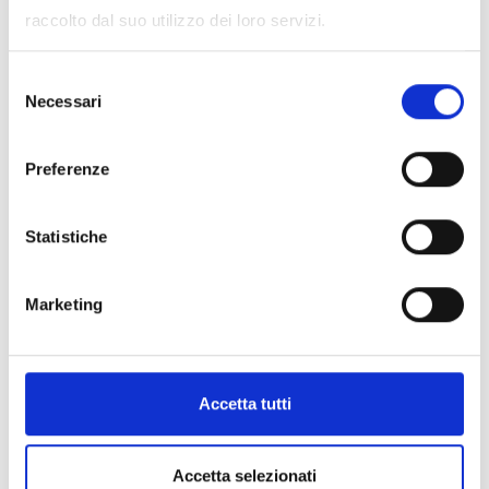
raccolto dal suo utilizzo dei loro servizi.
Selezione
Necessari
del
consenso
Preferenze
Statistiche
Seminario 18 marzo 2025 Dott.ssa Maria Lucia
Marketing
Peluso
Accetta tutti
Accetta selezionati