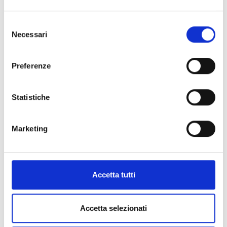
Selezione
Necessari
del
consenso
Tecniche mediche applicate al settore del
Benessere - II anno II sem
Preferenze
Statistiche
Marketing
Accetta tutti
Prodotti Nutraceutici per il Benessere - II anno
Accetta selezionati
II sem