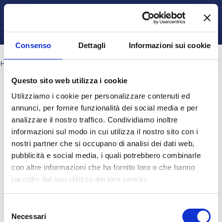
Vai al contenuto principale
Italiano ‎(it)‎
Login
Attiva/disattiva input di ricerca
Pannello laterale
Consenso
Dettagli
Informazioni sui cookie
HOME
CORSI
SCUOLA DI MEDICINA E CHIRURGIA
MEDICINA E CHIRURGIA TD
A.A. 2025-2026 I ANNO
Questo sito web utilizza i cookie
Cerca corsi
Utilizziamo i cookie per personalizzare contenuti ed
Cerca corsi
annunci, per fornire funzionalità dei social media e per
analizzare il nostro traffico. Condividiamo inoltre
informazioni sul modo in cui utilizza il nostro sito con i
nostri partner che si occupano di analisi dei dati web,
pubblicità e social media, i quali potrebbero combinarle
con altre informazioni che ha fornito loro o che hanno
raccolto dal suo utilizzo dei loro servizi.
Selezione
Necessari
II SEMESTRE
del