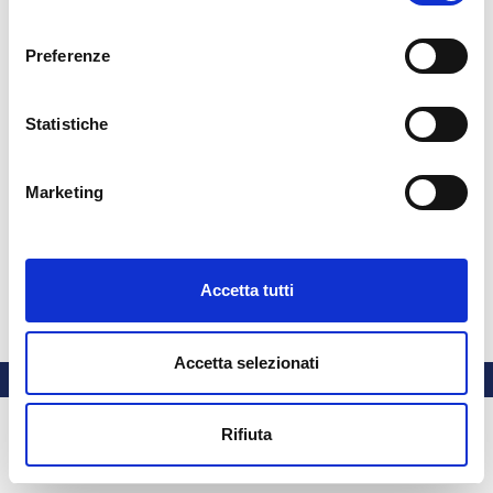
consenso
Preferenze
Statistiche
Non sei collegato. (
Login
)
Marketing
Ottieni l'app mobile
© 2025 - Universita' degli Studi "Magna Græcia" di Catanzaro
-
Campus Universitario "Salvatore Venuta"
Viale Europa - Localitá Germaneto (88100) CATANZARO - Tel.
+39 0961-3694001 (centralino)
Accetta tutti
P.I. 02157060795 - C.F. 97026980793 -
Rettore:
Prof. Giovanni
Cuda
Accetta selezionati
Rifiuta