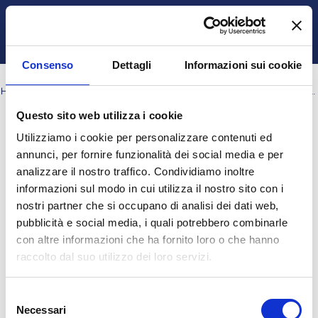
Vai al contenuto principale
Italiano ‎(it)‎
Login
Attiva/disattiva input di ricerca
Pannello laterale
Consenso
Dettagli
Informazioni sui cookie
HOME
CORSI
DIPARTIMENTO DI GIURISPRUDENZA, ECONOMIA E SOCIOLOGIA
GRADUATION DAY
Questo sito web utilizza i cookie
Cerca corsi
Utilizziamo i cookie per personalizzare contenuti ed
Cerca corsi
annunci, per fornire funzionalità dei social media e per
analizzare il nostro traffico. Condividiamo inoltre
informazioni sul modo in cui utilizza il nostro sito con i
nostri partner che si occupano di analisi dei dati web,
pubblicità e social media, i quali potrebbero combinarle
con altre informazioni che ha fornito loro o che hanno
raccolto dal suo utilizzo dei loro servizi.
Selezione
Necessari
del
2022 - Graduation Day - Prenotazione