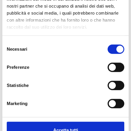
nostri partner che si occupano di analisi dei dati web,
pubblicità e social media, i quali potrebbero combinarle
Scienze e Tecnologie delle Produzioni Animali
con altre informazioni che ha fornito loro o che hanno
raccolto dal suo utilizzo dei loro servizi.
Selezione
Necessari
del
consenso
Preferenze
Biotecnologie
Statistiche
Marketing
Accetta tutti