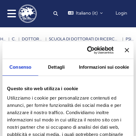
Vai al contenuto principale
Italiano ‎(it)‎
Login
Attiva/disattiva input di ricerca
Pannello laterale
HOME
CORSI
DOTTORATI DI RICERCA
SCUOLA DI DOTTORATI DI RICERCA IN "SCIENZE E TECNOLOGIE DELLA VITA"
PSICOLOGIA
Cerca corsi
Cerca corsi
Consenso
Dettagli
Informazioni sui cookie
Questo sito web utilizza i cookie
Utilizziamo i cookie per personalizzare contenuti ed
annunci, per fornire funzionalità dei social media e per
analizzare il nostro traffico. Condividiamo inoltre
informazioni sul modo in cui utilizza il nostro sito con i
nostri partner che si occupano di analisi dei dati web,
A.A. 2023 - 2024
pubblicità e social media, i quali potrebbero combinarle