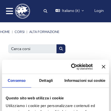
Vai al contenuto principale
Italiano ‎(it)‎
Login
Attiva/disattiva input di ricerca
Pannello laterale
HOME
CORSI
ALTA FORMAZIONE
Cerca corsi
Cerca corsi
Consenso
Dettagli
Informazioni sui cookie
Questo sito web utilizza i cookie
Utilizziamo i cookie per personalizzare contenuti ed
Patti Territoriali