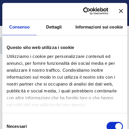
Vai al contenuto principale
Italiano ‎(it)‎
Ospite
Login
Attiva/disattiva input di ricerca
Pannello laterale
Consenso
Dettagli
Informazioni sui cookie
Apri indice del corso
Questo sito web utilizza i cookie
Utilizziamo i cookie per personalizzare contenuti ed
annunci, per fornire funzionalità dei social media e per
analizzare il nostro traffico. Condividiamo inoltre
informazioni sul modo in cui utilizza il nostro sito con i
nostri partner che si occupano di analisi dei dati web,
A.A. 2016/2017
Torna al corso
pubblicità e social media, i quali potrebbero combinarle
con altre informazioni che ha fornito loro o che hanno
HOME
CORSI
SCUOLA DI MEDICINA E CHIRURGIA
SCIENZE MOTORIE E SPORTIVE L 22
2016/2017
TOPIC 17
raccolto dal suo utilizzo dei loro servizi.
Selezione
Schema della sezione
Necessari
del