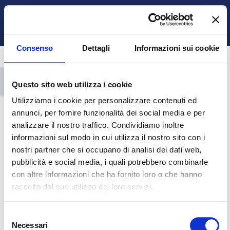
Vai al contenuto principale
Italiano ‎(it)‎
Ospite
Login
Attiva/disattiva input di ricerca
Pannello laterale
Consenso
Dettagli
Informazioni sui cookie
Apri indice del corso
Questo sito web utilizza i cookie
Utilizziamo i cookie per personalizzare contenuti ed
annunci, per fornire funzionalità dei social media e per
analizzare il nostro traffico. Condividiamo inoltre
informazioni sul modo in cui utilizza il nostro sito con i
nostri partner che si occupano di analisi dei dati web,
CV_O_062 Hands-on proteomics
pubblicità e social media, i quali potrebbero combinarle
Torna al corso
con altre informazioni che ha fornito loro o che hanno
raccolto dal suo utilizzo dei loro servizi.
HOME
CORSI
DOTTORATI DI RICERCA
SCUOLA DI DOTTORATI DI RICERCA IN "SCIENZE E TECNOLOGIE DELLA VITA"
ONCOLOGIA MOLECOLARE E TRASLAZIONALE E TECNOLOGIE MEDICO-CHIRURGICHE INNOVATIVE (OM)
A.A. 2019 - 2020
CV_O_062 HANDS-ON PROTEOMICS 2019/20
TOPIC 
Selezione
Necessari
del