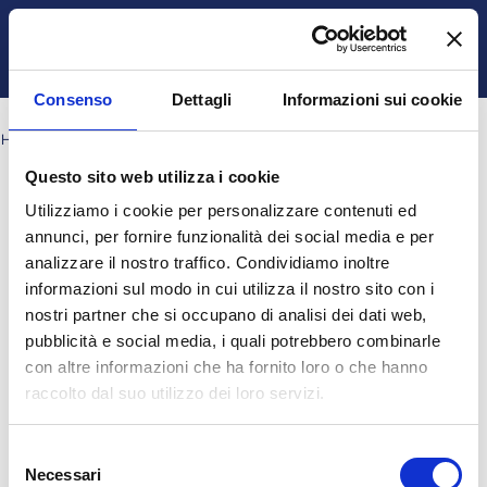
Vai al contenuto principale
Italiano ‎(it)‎
Login
Attiva/disattiva input di ricerca
Pannello laterale
Consenso
Dettagli
Informazioni sui cookie
HOME
CORSI
ALTA FORMAZIONE
MASTER
A.A. 2017 - 2018
Questo sito web utilizza i cookie
Cerca corsi
Utilizziamo i cookie per personalizzare contenuti ed
Cerca corsi
annunci, per fornire funzionalità dei social media e per
analizzare il nostro traffico. Condividiamo inoltre
informazioni sul modo in cui utilizza il nostro sito con i
nostri partner che si occupano di analisi dei dati web,
pubblicità e social media, i quali potrebbero combinarle
Non sei collegato. (
Login
)
Ottieni l'app mobile
con altre informazioni che ha fornito loro o che hanno
© 2025 - Universita' degli Studi "Magna Græcia" di Catanzaro
-
raccolto dal suo utilizzo dei loro servizi.
Campus Universitario "Salvatore Venuta"
Viale Europa - Localitá Germaneto (88100) CATANZARO - Tel.
Selezione
+39 0961-3694001 (centralino)
Necessari
P.I. 02157060795 - C.F. 97026980793 -
Rettore:
Prof. Giovanni
del