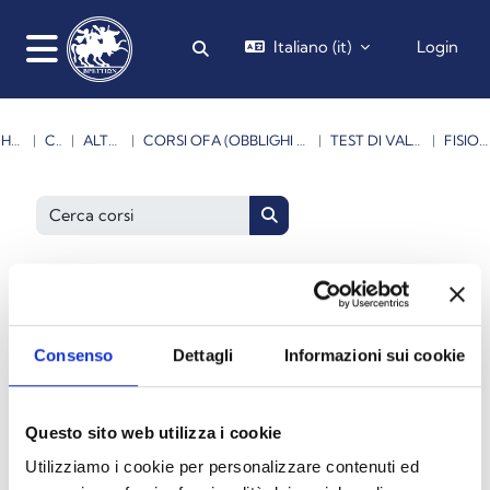
Vai al contenuto principale
Italiano ‎(it)‎
Login
Attiva/disattiva input di ricerca
Pannello laterale
HOME
CORSI
ALTRI CORSI
CORSI OFA (OBBLIGHI FORMATIVI AGGIUNTIVI)
TEST DI VALUTAZIONE OFA
FISIOTERAPIA
Cerca corsi
Cerca corsi
Consenso
Dettagli
Informazioni sui cookie
Questo sito web utilizza i cookie
Utilizziamo i cookie per personalizzare contenuti ed
a.a. 2024-2025