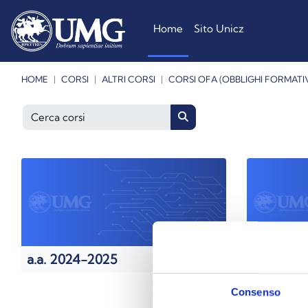
Vai al contenuto principale
Home
Sito Unicz
HOME
CORSI
ALTRI CORSI
CORSI OFA (OBBLIGHI FORMATIV
Cerca corsi
Cerca corsi
a.a. 2024-2025
a.a. 202
Consenso