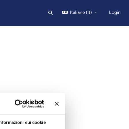
Italiano ‎(it)‎
Login
Attiva/disattiva input di ricerca
Informazioni sui cookie